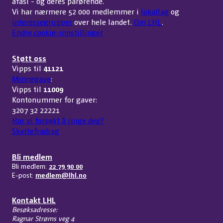
afasi - og deres pårørende.
Vi har nærmere 52 000 medlemmer i
lokallag
og
interessegrupper
over hele landet.
Om LHL
.
Endre cookie-innstillinger
Støtt oss
Vipps til
41121
Minnegave
:
Vipps til
11009
Kontonummer for gaver:
3207 32 22221
Har vi forsøkt å ringe deg?
Skattefradrag
Bli medlem
Bli medlem:
22 79 90 00
E-post:
medlem@lhl.no
Kontakt LHL
Besøksadresse:
Ragnar Strøms veg 4