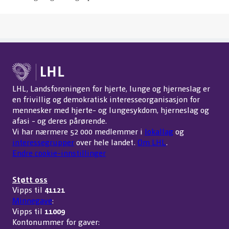
LHL, Landsforeningen for hjerte, lunge og hjerneslag er
en frivillig og demokratisk interesseorganisasjon for
mennesker med hjerte- og lungesykdom, hjerneslag og
afasi - og deres pårørende.
Vi har nærmere 52 000 medlemmer i
lokallag
og
interessegrupper
over hele landet.
Om LHL
.
Endre cookie-innstillinger
Støtt oss
Vipps til
41121
Minnegave
:
Vipps til
11009
Kontonummer for gaver: