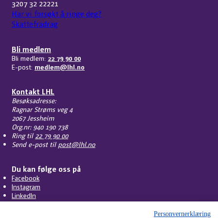
3207 32 22221
Har vi forsøkt å ringe deg?
Skattefradrag
Bli medlem
Bli medlem:
22 79 90 00
E-post:
medlem@lhl.no
Kontakt LHL
Besøksadresse:
Ragnar Strøms veg 4
2067 Jessheim
Org.nr: 940 190 738
Ring til
22 79 90 00
Send e-post til
post@lhl.no
Du kan følge oss på
Facebook
Instagram
LinkedIn
Personvernerklæring