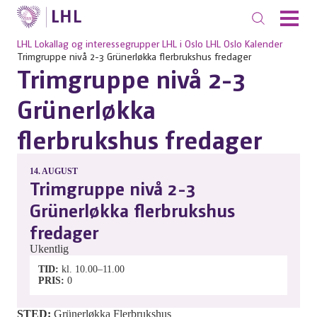
LHL
Lokallag og interessegrupper
LHL i Oslo
LHL Oslo
Kalender
Trimgruppe nivå 2-3 Grünerløkka flerbrukshus fredager
Trimgruppe nivå 2-3
Grünerløkka
flerbrukshus fredager
14.
AUGUST
Trimgruppe nivå 2-3
Grünerløkka flerbrukshus
fredager
Ukentlig
TID
kl. 10.00–11.00
PRIS
0
STED:
Grünerløkka Flerbrukshus