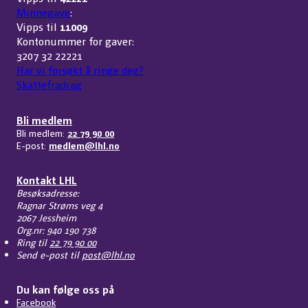
Minnegave
:
Vipps til
11009
Kontonummer for gaver:
3207 32 22221
Har vi forsøkt å ringe deg?
Skattefradrag
Bli medlem
Bli medlem:
22 79 90 00
E-post:
medlem@lhl.no
Kontakt LHL
Besøksadresse:
Ragnar Strøms veg 4
2067 Jessheim
Org.nr: 940 190 738
Ring til
22 79 90 00
Send e-post til
post@lhl.no
Du kan følge oss på
Facebook