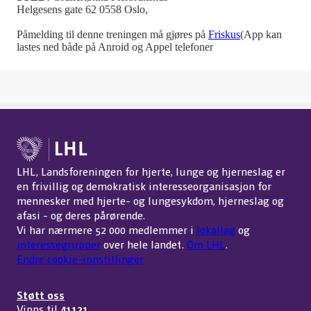
Helgesens gate 62 0558 Oslo,
Påmelding til denne treningen må gjøres på
Friskus
(App kan
lastes ned både på Anroid og Appel telefoner
LHL, Landsforeningen for hjerte, lunge og hjerneslag er
en frivillig og demokratisk interesseorganisasjon for
mennesker med hjerte- og lungesykdom, hjerneslag og
afasi - og deres pårørende.
Vi har nærmere 52 000 medlemmer i
lokallag
og
interessegrupper
over hele landet.
Om LHL
.
Endre cookie-innstillinger
Støtt oss
Vipps til
41121