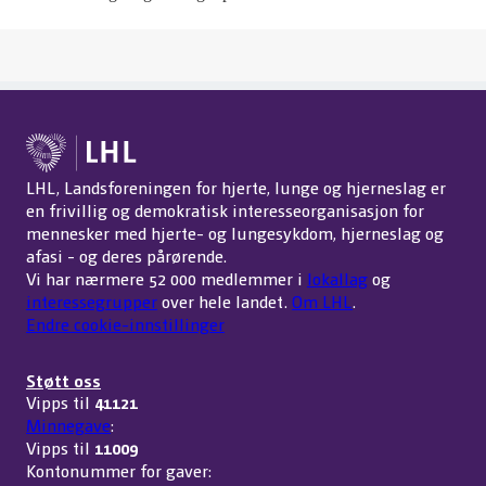
LHL, Landsforeningen for hjerte, lunge og hjerneslag er
en frivillig og demokratisk interesseorganisasjon for
mennesker med hjerte- og lungesykdom, hjerneslag og
afasi - og deres pårørende.
Vi har nærmere 52 000 medlemmer i
lokallag
og
interessegrupper
over hele landet.
Om LHL
.
Endre cookie-innstillinger
Støtt oss
Vipps til
41121
Minnegave
:
Vipps til
11009
Kontonummer for gaver: