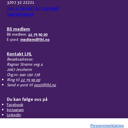
3207 32 22221
Har vi forsøkt å ringe deg?
Skattefradrag
Bli medlem
Bli medlem:
22 79 90 00
E-post:
medlem@lhl.no
Kontakt LHL
Besøksadresse:
Ragnar Strøms veg 4
2067 Jessheim
Org.nr: 940 190 738
Ring til
22 79 90 00
Send e-post til
post@lhl.no
Du kan følge oss på
Facebook
Instagram
LinkedIn
Personvernerklæring