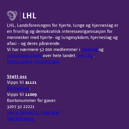
LHL, Landsforeningen for hjerte, lunge og hjerneslag er
en frivillig og demokratisk interesseorganisasjon for
mennesker med hjerte- og lungesykdom, hjerneslag og
afasi - og deres pårørende.
Vi har nærmere 52 000 medlemmer i
lokallag
og
interessegrupper
over hele landet.
Om LHL
.
Endre cookie-innstillinger
Støtt oss
Vipps til
41121
Minnegave
:
Vipps til
11009
Kontonummer for gaver:
3207 32 22221
Har vi forsøkt å ringe deg?
Skattefradrag