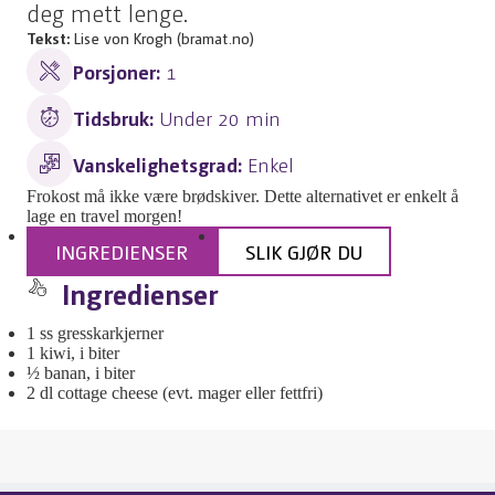
deg mett lenge.
Tekst:
Lise von Krogh (bramat.no)
Porsjoner:
1
Tidsbruk:
Under 20 min
Vanskelighetsgrad:
Enkel
Frokost må ikke være brødskiver. Dette alternativet er enkelt å
lage en travel morgen!
INGREDIENSER
SLIK GJØR DU
Ingredienser
1 ss gresskarkjerner
1 kiwi, i biter
½ banan, i biter
2 dl cottage cheese (evt. mager eller fettfri)