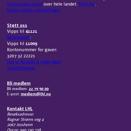
interessegrupper
over hele landet.
Om LHL
.
Endre cookie-innstillinger
Støtt oss
Vipps til
41121
Minnegave
:
Vipps til
11009
Kontonummer for gaver:
3207 32 22221
Har vi forsøkt å ringe deg?
Skattefradrag
Bli medlem
Bli medlem:
22 79 90 00
E-post:
medlem@lhl.no
Kontakt LHL
Besøksadresse:
Ragnar Strøms veg 4
2067 Jessheim
Org.nr: 940 190 738