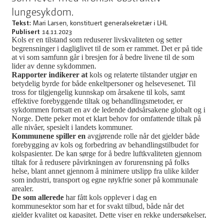
lungesykdom.
Tekst:
Mari Larsen, konstituert generalsekretær i LHL
Publisert
14.11.2023
Kols er en tilstand som reduserer livskvaliteten og setter
begrensninger i dagliglivet til de som er rammet. Det er på tide
at vi som samfunn går i bresjen for å bedre livene til de som
lider av denne sykdommen.
Rapporter indikerer at
kols og relaterte tilstander utgjør en
betydelig byrde for både enkeltpersoner og helsevesenet. Til
tross for tilgjengelig kunnskap om årsakene til kols, samt
effektive forebyggende tiltak og behandlingsmetoder, er
sykdommen fortsatt en av de ledende dødsårsakene globalt og i
Norge. Dette peker mot et klart behov for omfattende tiltak på
alle nivåer, spesielt i landets kommuner.
Kommunene spiller en
avgjørende rolle når det gjelder både
forebygging av kols og forbedring av behandlingstilbudet for
kolspasienter. De kan sørge for å bedre luftkvaliteten gjennom
tiltak for å redusere påvirkningen av forurensning på folks
helse, blant annet gjennom å minimere utslipp fra ulike kilder
som industri, transport og egne røykfrie soner på kommunale
arealer.
De som allerede
har fått kols opplever i dag en
kommunesektor som har et for svakt tilbud, både når det
gjelder kvalitet og kapasitet. Dette viser en rekke undersøkelser,