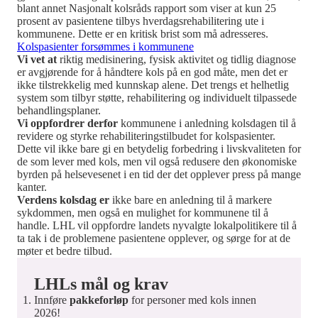
blant annet Nasjonalt kolsråds rapport som viser at kun 25
prosent av pasientene tilbys hverdagsrehabilitering ute i
kommunene. Dette er en kritisk brist som må adresseres.
Kolspasienter forsømmes i kommunene
Vi vet at
riktig medisinering, fysisk aktivitet og tidlig diagnose
er avgjørende for å håndtere kols på en god måte, men det er
ikke tilstrekkelig med kunnskap alene. Det trengs et helhetlig
system som tilbyr støtte, rehabilitering og individuelt tilpassede
behandlingsplaner.
Vi oppfordrer derfor
kommunene i anledning kolsdagen til å
revidere og styrke rehabiliteringstilbudet for kolspasienter.
Dette vil ikke bare gi en betydelig forbedring i livskvaliteten for
de som lever med kols, men vil også redusere den økonomiske
byrden på helsevesenet i en tid der det opplever press på mange
kanter.
Verdens kolsdag er
ikke bare en anledning til å markere
sykdommen, men også en mulighet for kommunene til å
handle. LHL vil oppfordre landets nyvalgte lokalpolitikere til å
ta tak i de problemene pasientene opplever, og sørge for at de
møter et bedre tilbud.
LHLs mål og krav
Innføre
pakkeforløp
for personer med kols innen
2026!