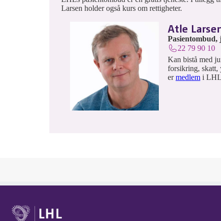
Larsen holder også kurs om rettigheter.
Atle Larse
Pasientombud, j
22 79 90 10
Kan bistå med juri
forsikring, skatt
er
medlem
i LHL