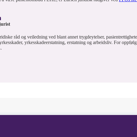
n
urist
diske råd og veiledning ved blant annet trygdeytelser, pasientrettigheter, 
, yrkesskader, yrkesskadeerstatning, erstatning og arbeidsliv. For oppføl
.