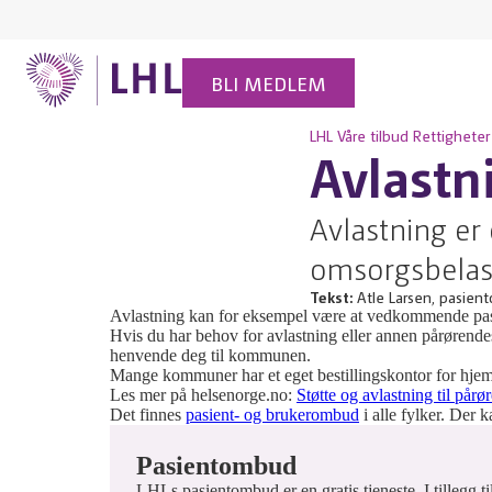
BLI MEDLEM
LHL
Våre tilbud
Rettigheter
Avlastn
Avlastning er 
omsorgsbelas
Tekst:
Atle Larsen, pasien
Avlastning kan for eksempel være at vedkommende pasie
Hvis du har behov for avlastning eller annen pårøren
henvende deg til kommunen.
Mange kommuner har et eget bestillingskontor for hje
Les mer på helsenorge.no:
Støtte og avlastning til på
Det finnes
pasient- og brukerombud
i alle fylker. Der
Pasientombud
LHLs pasientombud er en gratis tjeneste. I tillegg 