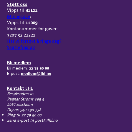
Støtt oss
Vipps til
41121
Minnegave
:
Vipps til
11009
Kontonummer for gaver:
3207 32 22221
Har vi forsøkt å ringe deg?
Skattefradrag
Bli medlem
Bli medlem:
22 79 90 00
E-post:
medlem@lhl.no
Kontakt LHL
Besøksadresse:
Ragnar Strøms veg 4
2067 Jessheim
Org.nr: 940 190 738
Ring til
22 79 90 00
Send e-post til
post@lhl.no