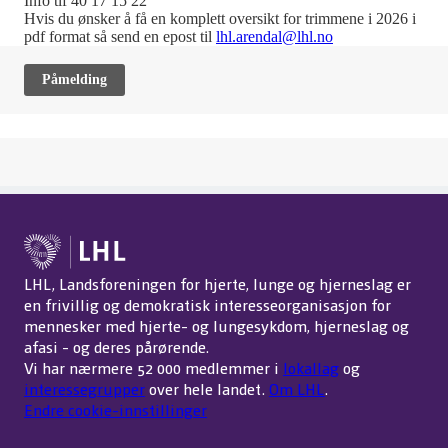
Info tlf 40 17 15 22
Hvis du ønsker å få en komplett oversikt for trimmene i 2026 i
pdf format så send en epost til
lhl.arendal@lhl.no
Påmelding
LHL, Landsforeningen for hjerte, lunge og hjerneslag er
en frivillig og demokratisk interesseorganisasjon for
mennesker med hjerte- og lungesykdom, hjerneslag og
afasi - og deres pårørende.
Vi har nærmere 52 000 medlemmer i
lokallag
og
interessegrupper
over hele landet.
Om LHL
.
Endre cookie-innstillinger