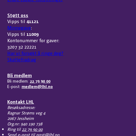
Støtt oss
Vipps til
41121
Minnegave
:
Vipps til
11009
Kontonummer for gaver:
3207 32 22221
Har vi forsøkt å ringe deg?
Skattefradrag
Bli medlem
Bli medlem:
22 79 90 00
E-post:
medlem@lhl.no
Kontakt LHL
Besøksadresse:
Ragnar Strøms veg 4
2067 Jessheim
Org.nr: 940 190 738
Ring til
22 79 90 00
Send e-post til
post@lhl.no