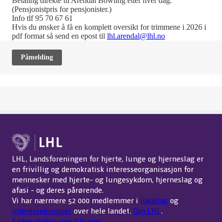
Betaling direkte til Arendal Bowling etter hver dag.
(Pensjonistpris for pensjonister.)
Info tlf 95 70 67 61
Hvis du ønsker å få en komplett oversikt for trimmene i 2026 i
pdf format så send en epost til
lhl.arendal@lhl.no
Påmelding
LHL, Landsforeningen for hjerte, lunge og hjerneslag er
en frivillig og demokratisk interesseorganisasjon for
mennesker med hjerte- og lungesykdom, hjerneslag og
afasi - og deres pårørende.
Vi har nærmere 52 000 medlemmer i
lokallag
og
interessegrupper
over hele landet.
Om LHL
.
Endre cookie-innstillinger