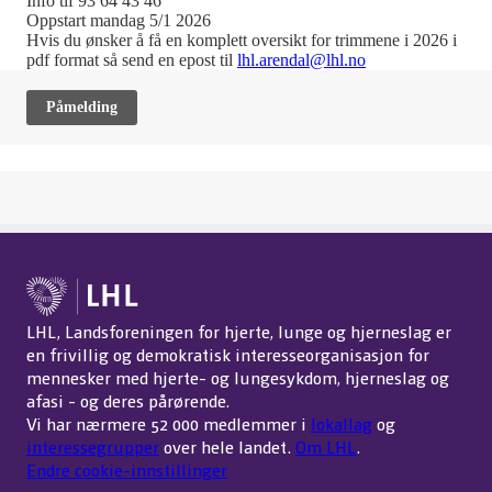
Info tlf 93 64 43 46
Oppstart mandag 5/1 2026
Hvis du ønsker å få en komplett oversikt for trimmene i 2026 i
pdf format så send en epost til
lhl.arendal@lhl.no
Påmelding
LHL, Landsforeningen for hjerte, lunge og hjerneslag er
en frivillig og demokratisk interesseorganisasjon for
mennesker med hjerte- og lungesykdom, hjerneslag og
afasi - og deres pårørende.
Vi har nærmere 52 000 medlemmer i
lokallag
og
interessegrupper
over hele landet.
Om LHL
.
Endre cookie-innstillinger