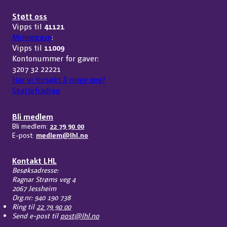
Støtt oss
Vipps til
41121
Minnegave
:
Vipps til
11009
Kontonummer for gaver:
3207 32 22221
Har vi forsøkt å ringe deg?
Skattefradrag
Bli medlem
Bli medlem:
22 79 90 00
E-post:
medlem@lhl.no
Kontakt LHL
Besøksadresse:
Ragnar Strøms veg 4
2067 Jessheim
Org.nr: 940 190 738
Ring til
22 79 90 00
Send e-post til
post@lhl.no