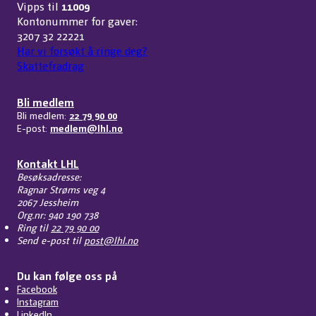
Vipps til
11009
Kontonummer for gaver:
3207 32 22221
Har vi forsøkt å ringe deg?
Skattefradrag
Bli medlem
Bli medlem:
22 79 90 00
E-post:
medlem@lhl.no
Kontakt LHL
Besøksadresse:
Ragnar Strøms veg 4
2067 Jessheim
Org.nr: 940 190 738
Ring til
22 79 90 00
Send e-post til
post@lhl.no
Du kan følge oss på
Facebook
Instagram
LinkedIn