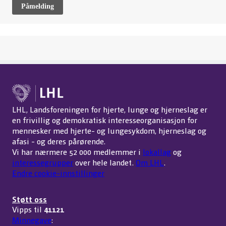
Påmelding
LHL, Landsforeningen for hjerte, lunge og hjerneslag er
en frivillig og demokratisk interesseorganisasjon for
mennesker med hjerte- og lungesykdom, hjerneslag og
afasi - og deres pårørende.
Vi har nærmere 52 000 medlemmer i
lokallag
og
interessegrupper
over hele landet.
Om LHL
.
Endre cookie-innstillinger
Støtt oss
Vipps til
41121
Minnegave
: