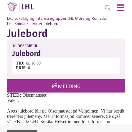
LHL
Lokallag og interessegrupper
LHL Møre og Romsdal
LHL Smøla
Kalender
Julebord
Julebord
11.
DESEMBER
Julebord
TID
kl. 18.00
PRIS
0
PÅMELDING
STED:
Olsennaustet
Valen,
Årets julebord blir på Olsennaustet på Veiholmen. Vi har bestilt
treretters julemeny. Mer informasjon kommer senere. Se også
vår FB-side LHL Smøla/ Helsetrimmen for informasjon.