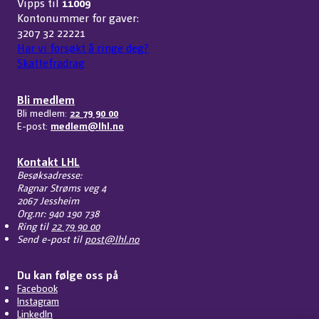
Vipps til
11009
Kontonummer for gaver:
3207 32 22221
Har vi forsøkt å ringe deg?
Skattefradrag
Bli medlem
Bli medlem:
22 79 90 00
E-post:
medlem@lhl.no
Kontakt LHL
Besøksadresse:
Ragnar Strøms veg 4
2067 Jessheim
Org.nr: 940 190 738
Ring til
22 79 90 00
Send e-post til
post@lhl.no
Du kan følge oss på
Facebook
Instagram
LinkedIn