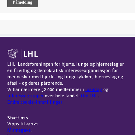
Påmelding
LHL, Landsforeningen for hjerte, lunge og hjerneslag er
en frivillig og demokratisk interesseorganisasjon for
mennesker med hjerte- og lungesykdom, hjerneslag og
afasi - og deres pårørende.
Vi har nærmere 52 000 medlemmer i
lokallag
og
interessegrupper
over hele landet.
Om LHL
.
Endre cookie-innstillinger
Støtt oss
Vipps til
41121
Minnegave
: