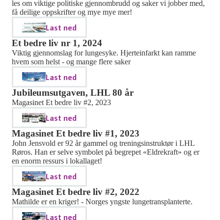
les om viktige politiske gjennombrudd og saker vi jobber med,
få deilige oppskrifter og mye mye mer!
Last ned
Et bedre liv nr 1, 2024
Viktig gjennomslag for lungesyke. Hjerteinfarkt kan ramme
hvem som helst - og mange flere saker
Last ned
Jubileumsutgaven, LHL 80 år
Magasinet Et bedre liv #2, 2023
Last ned
Magasinet Et bedre liv #1, 2023
John Jensvold er 92 år gammel og treningsinstruktør i LHL
Røros. Han er selve symbolet på begrepet «Eldrekraft» og er
en enorm ressurs i lokallaget!
Last ned
Magasinet Et bedre liv #2, 2022
Mathilde er en kriger! - Norges yngste lungetransplanterte.
Last ned