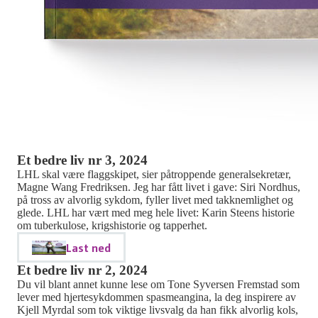
Et bedre liv nr 3, 2024
LHL skal være flaggskipet, sier påtroppende generalsekretær,
Magne Wang Fredriksen. Jeg har fått livet i gave: Siri Nordhus,
på tross av alvorlig sykdom, fyller livet med takknemlighet og
glede. LHL har vært med meg hele livet: Karin Steens historie
om tuberkulose, krigshistorie og tapperhet.
Last ned
Et bedre liv nr 2, 2024
Du vil blant annet kunne lese om Tone Syversen Fremstad som
lever med hjertesykdommen spasmeangina, la deg inspirere av
Kjell Myrdal som tok viktige livsvalg da han fikk alvorlig kols,