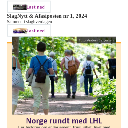
Last ned
SlagNytt & Afasiposten nr 1, 2024
Sammen i slaghverdagen
Last ned
Foto: Anders Bergersen
Norge rundt med LHL
Les historier om engasjement, frivillighet, livet med