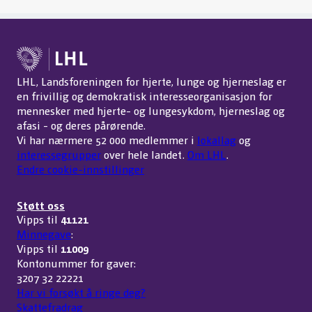
LHL, Landsforeningen for hjerte, lunge og hjerneslag er
en frivillig og demokratisk interesseorganisasjon for
mennesker med hjerte- og lungesykdom, hjerneslag og
afasi - og deres pårørende.
Vi har nærmere 52 000 medlemmer i
lokallag
og
interessegrupper
over hele landet.
Om LHL
.
Endre cookie-innstillinger
Støtt oss
Vipps til
41121
Minnegave
:
Vipps til
11009
Kontonummer for gaver:
3207 32 22221
Har vi forsøkt å ringe deg?
Skattefradrag