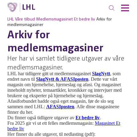
LHL
Våre tilbud
Medlemsmagasinet Et bedre liv
Arkiv for
medlemsmagasiner
Arkiv for
medlemsmagasiner
Her har vi samlet tidligere utgaver av våre
medlemsmagasiner.
LHL har tidligere gitt ut medlemsmagasinet
SlagNytt
, som
endret navn til
SlagNytt & AFASIposten
. Dette var vårt
magasin om hjernehelse, hjerneslag og afasi. Og magasinet
inneholdt nyheter, temaartikler, kronikker og intervjuer med
brukere og eksperter på hjernehelse og hjerneslag.
Afasiforbundet hadde også eget magasin, før de slo seg
sammen med LHL:
AFASIposten
. Alle disse magasinene
finner du her.
Du finner også tidligere utgaver av
Et bedre liv
.
Fra 2025 gir vi ut ett felles medlemsmagasin:
Magasinet Et
bedre liv
Her finner du alle utgaver, til nedlasting (pdf):