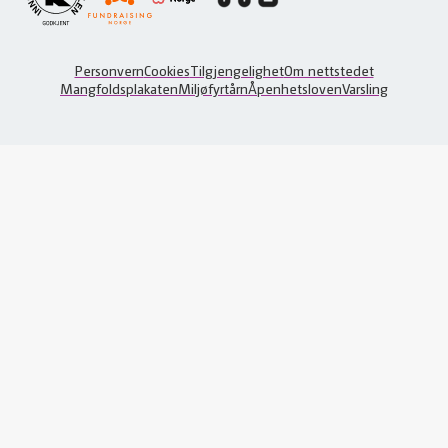
Personvern
Cookies
Tilgjengelighet
Om nettstedet
Mangfoldsplakaten
Miljøfyrtårn
Åpenhetsloven
Varsling