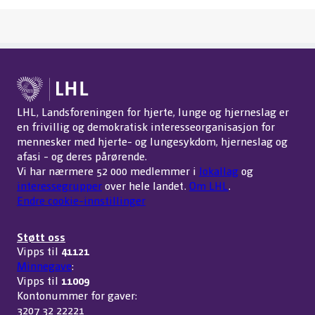
LHL, Landsforeningen for hjerte, lunge og hjerneslag er
en frivillig og demokratisk interesseorganisasjon for
mennesker med hjerte- og lungesykdom, hjerneslag og
afasi - og deres pårørende.
Vi har nærmere 52 000 medlemmer i
lokallag
og
interessegrupper
over hele landet.
Om LHL
.
Endre cookie-innstillinger
Støtt oss
Vipps til
41121
Minnegave
:
Vipps til
11009
Kontonummer for gaver:
3207 32 22221