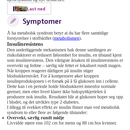
Last ned
Symptomer
Å ha metabolsk syndrom betyr at du har flere samtidige
forstyrrelser i stoffskiftet (
metabolismen
).
Insulinresistens
Den underliggende mekanismen bak denne samlingen av
risikofaktorer er redusert følsomhet for insulin, en tilstand kjent
som insulinresistens. Den viktigste årsaken til insulinresistens er
overvekt og fedme – særlig når fettet er lokalisert rundt magen.
Når kroppen reagerer dårligere på insulin stiger
blodsukkernivået. For å kompensere øker kroppen
insulinproduksjonen i et forsøk på å få glukosen inn i cellene.
Dette kan i en periode holde blodsukkeret innenfor normale
grenser, men etter hvert klarer ikke bukspyttkjertelen å
produsere nok insulin. Resultatet blir at glukosen hoper seg opp
i blodet, og det utvikles type 2-diabetes.
I tillegg til svekket effekt av insulin finner man ved metabolsk
syndrom to eller flere av følgende tilstander:
Overvekt, særlig rundt midje
Livvidde større enn 102 cm for menn og 88 cm hos kvinner.