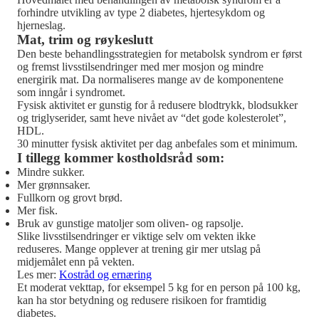
forhindre utvikling av type 2 diabetes, hjertesykdom og
hjerneslag.
Mat, trim og røykeslutt
Den beste behandlingsstrategien for metabolsk syndrom er først
og fremst livsstilsendringer med mer mosjon og mindre
energirik mat. Da normaliseres mange av de komponentene
som inngår i syndromet.
Fysisk aktivitet er gunstig for å redusere blodtrykk, blodsukker
og triglyserider, samt heve nivået av “det gode kolesterolet”,
HDL.
30 minutter fysisk aktivitet per dag anbefales som et minimum.
I tillegg kommer kostholdsråd som:
Mindre sukker.
Mer grønnsaker.
Fullkorn og grovt brød.
Mer fisk.
Bruk av gunstige matoljer som oliven- og rapsolje.
Slike livsstilsendringer er viktige selv om vekten ikke
reduseres. Mange opplever at trening gir mer utslag på
midjemålet enn på vekten.
Les mer:
Kostråd og ernæring
Et moderat vekttap, for eksempel 5 kg for en person på 100 kg,
kan ha stor betydning og redusere risikoen for framtidig
diabetes.