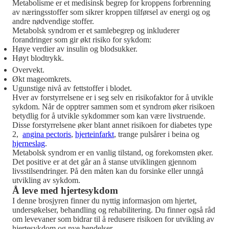
Metabolisme er et medisinsk begrep for kroppens forbrenning
av næringsstoffer som sikrer kroppen tilførsel av energi og og
andre nødvendige stoffer.
Metabolsk syndrom er et samlebegrep og inkluderer
forandringer som gir økt risiko for sykdom:
Høye verdier av insulin og blodsukker.
Høyt blodtrykk.
Overvekt.
Økt mageomkrets.
Ugunstige nivå av fettstoffer i blodet.
Hver av forstyrrelsene er i seg selv en risikofaktor for å utvikle
sykdom. Når de opptrer sammen som et syndrom øker risikoen
betydlig for å utvikle sykdommer som kan være livstruende.
Disse forstyrrelsene øker blant annet risikoen for diabetes type
2,
angina pectoris
,
hjerteinfarkt
, trange pulsårer i beina og
hjerneslag
.
Metabolsk syndrom er en vanlig tilstand, og forekomsten øker.
Det positive er at det går an å stanse utviklingen gjennom
livsstilsendringer. På den måten kan du forsinke eller unngå
utvikling av sykdom.
Å leve med hjertesykdom
I denne brosjyren finner du nyttig informasjon om hjertet,
undersøkelser, behandling og rehabilitering. Du finner også råd
om levevaner som bidrar til å redusere risikoen for utvikling av
hjertesykdom og nye hendelser.