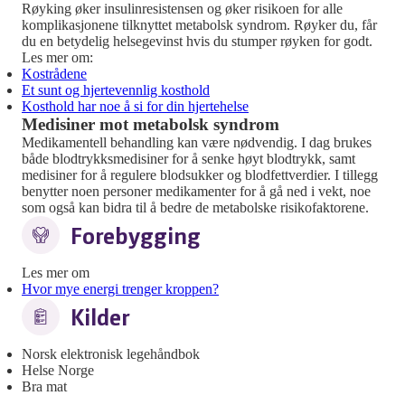
Røyking øker insulinresistensen og øker risikoen for alle
komplikasjonene tilknyttet metabolsk syndrom. Røyker du, får
du en betydelig helsegevinst hvis du stumper røyken for godt.
Les mer om:
Kostrådene
Et sunt og hjertevennlig kosthold
Kosthold har noe å si for din hjertehelse
Medisiner mot metabolsk syndrom
Medikamentell behandling kan være nødvendig. I dag brukes
både blodtrykksmedisiner for å senke høyt blodtrykk, samt
medisiner for å regulere blodsukker og blodfettverdier. I tillegg
benytter noen personer medikamenter for å gå ned i vekt, noe
som også kan bidra til å bedre de metabolske risikofaktorene.
Forebygging
Les mer om
Hvor mye energi trenger kroppen?
Kilder
Norsk elektronisk legehåndbok
Helse Norge
Bra mat