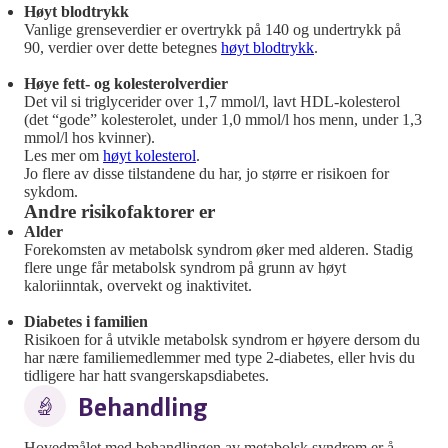
Høyt blodtrykk
Vanlige grenseverdier er overtrykk på 140 og undertrykk på
90, verdier over dette betegnes
høyt blodtrykk
.
Høye fett- og kolesterolverdier
Det vil si triglycerider over 1,7 mmol/l, lavt HDL-kolesterol
(det “gode” kolesterolet, under 1,0 mmol/l hos menn, under 1,3
mmol/l hos kvinner).
Les mer om
høyt kolesterol
.
Jo flere av disse tilstandene du har, jo større er risikoen for
sykdom.
Andre risikofaktorer er
Alder
Forekomsten av metabolsk syndrom øker med alderen. Stadig
flere unge får metabolsk syndrom på grunn av høyt
kaloriinntak, overvekt og inaktivitet.
Diabetes i familien
Risikoen for å utvikle metabolsk syndrom er høyere dersom du
har nære familiemedlemmer med type 2-diabetes, eller hvis du
tidligere har hatt svangerskapsdiabetes.
Behandling
Hovedmålet med behandlingen av metabolsk syndrom er å