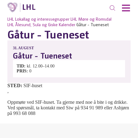
LHL
Lokallag og interessegrupper
LHL Møre og Romsdal
LHL Ålesund, Sula og Giske
Kalender
Gåtur - Tueneset
Gåtur - Tueneset
31.
AUGUST
Gåtur - Tueneset
TID
kl. 12.00–14.00
PRIS
0
STED:
SIF-huset
,
Oppmøte ved SIF-huset. Ta gjerne med noe å bite i og drikke.
Ved spørsmål, ta kontakt med Siw på 934 91 989 eller Asbjørn
på 993 68 088