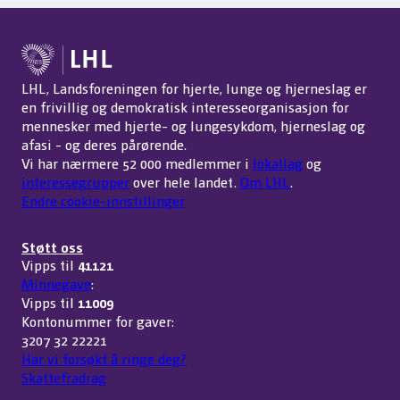
LHL, Landsforeningen for hjerte, lunge og hjerneslag er
en frivillig og demokratisk interesseorganisasjon for
mennesker med hjerte- og lungesykdom, hjerneslag og
afasi - og deres pårørende.
Vi har nærmere 52 000 medlemmer i
lokallag
og
interessegrupper
over hele landet.
Om LHL
.
Endre cookie-innstillinger
Støtt oss
Vipps til
41121
Minnegave
:
Vipps til
11009
Kontonummer for gaver:
3207 32 22221
Har vi forsøkt å ringe deg?
Skattefradrag