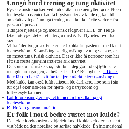
Unngå hard trening og tung aktivitet
Fysiske anstrengelser ved kulde øker risikoen ytterligere. Noen
hjertesyke pasienter kan få brystsmerter av kulde og kan bli
anbefalt av lege å unngå trening ute i kulda. Dette varierer fra
person til person.
Tidligere hjertelege og medisinsk rådgiver i LHL, dr. Helge
Istad, utdyper dette i et intervju med ABC Nyheter, hvor han
sier:
Vi fraråder tyngre aktiviteter ute i kulda for pasienter med kjent
hjertesykdom. Snømåking, særlig måking av tung våt snø, er
en meget tung fysisk aktivitet. Det er ikke få personer som har
fått sitt første hjerteinfarkt etter slik aktivitet.
Dersom du må måke snø, bør du ta deg god tid og løfte lette
mengder om gangen, anbefaler Istad. (ABC nyheter:
– Det er
ikke få som har fått sitt første hjerteinfarkt etter snømåking
)
Med kulde kan også luftkvaliteten ble dårligere, noe som i sin
tur også øker risikoen for hjerte- og karsykdom og
luftveissykdommer:
Luftforurensning er knyttet til mer åreforkalkning og
hjertesykdom.
Kulde kan gi usunn uteluft.
Er folk i nord bedre rustet mot kulde?
Den økte forekomsten av hjerteinfarkt i kuldeperioder har vært
vist både på den nordlige og sørlige halvklode. Én internasjonal