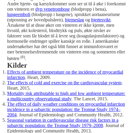
Andre hjerte- og karsykdommer som ser ut til å øke i forekomst
om vinteren er
dyp venetrombose
(blodpropp i bena),
lungeemboli
(blodpropp i lungene), sprukket aortaaneurisme
(utposning av hovedpulsåren),
hjerneslag
og
hjertesvikt
.
Årsakene til at disse øker om vinteren er ikke kjente, men
livsstil, økt kolesterol, blodtrykk og puls, økte nivåer av
faktorer som får blodet til å levre seg (koagulasjonsfaktorer) og
hormonelle endringer spiller kanskje en rolle. I amerikanske
undersøkelser har det også blitt funnet at immunforsvaret er
mer betennelsesfremmende om vinteren enn og sommeren eller
(8)
høsten
.
Kilder
Effects of ambient temperature on the incidence of myocardial
infarction
. Heart, 2009.
The effects of cold and exercise on the cardiovascular system
.
Heart, 2015.
Mortality risk attributable to high and low ambient temperature:
a multicountry observational study
. The Lancet, 2015.
The effect of daily weather conditions on myocardial infarction
incidence in a subarctic population: the Tromsø Study 1974–
2004
. Journal of Epidemiology and Community Health, 2012.
Seasonal variation in cardiovascular disease risk factors in a
subarctic population: the Tromsø Study 1979–2008
. Journal of
Epidemiology and Community Health, 2013.