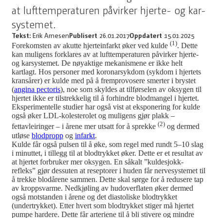
at lufttemperaturen påvirker hjerte- og kar-
systemet.
Tekst:
Erik Arnesen
Publisert
26.01.2017
Oppdatert
15.01.2025
(1)
Forekomsten av akutte hjerteinfarkt øker ved kulde
. Dette
kan muligens forklares av at lufttemperaturen påvirker hjerte-
og karsystemet. De nøyaktige mekanismene er ikke helt
kartlagt. Hos personer med koronarsykdom (sykdom i hjertets
kransårer) er kulde med på å fremprovosere smerter i brystet
(
angina pectoris
), noe som skyldes at tilførselen av oksygen til
hjertet ikke er tilstrekkelig til å forhindre blodmangel i hjertet.
Eksperimentelle studier har også vist at eksponering for kulde
også øker LDL-kolesterolet og muligens gjør plakk –
(2)
fettavleiringer – i årene mer utsatt for å sprekke
og dermed
utløse
blodpropp
og
infarkt
.
Kulde får også pulsen til å øke, som regel med rundt 5–10 slag
i minuttet, i tillegg til at blodtrykket øker. Dette er et resultat av
at hjertet forbruker mer oksygen. En såkalt ”kuldesjokk-
refleks” gjør dessuten at reseptorer i huden får nervesystemet til
å trekke blodårene sammen. Dette skal sørge for å redusere tap
av kroppsvarme. Nedkjøling av hudoverflaten øker dermed
også motstanden i årene og det diastoliske blodtrykket
(undertrykket). Etter hvert som blodtrykket stiger må hjertet
pumpe hardere. Dette får arteriene til å bli stivere og mindre