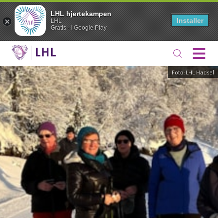
LHL hjertekampen
Installer
LHL
Gratis - I Google Play
Foto: LHL Hadsel