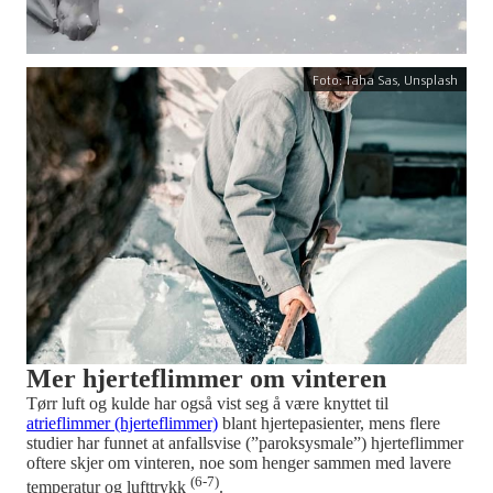
Foto: Taha Sas, Unsplash
Mer hjerteflimmer om vinteren
Tørr luft og kulde har også vist seg å være knyttet til
atrieflimmer (hjerteflimmer)
blant hjertepasienter, mens flere
studier har funnet at anfallsvise (”paroksysmale”) hjerteflimmer
oftere skjer om vinteren, noe som henger sammen med lavere
(6-7)
temperatur og lufttrykk
.