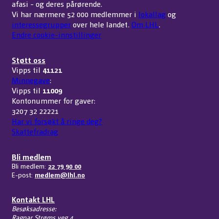
afasi - og deres pårørende.
Vi har nærmere 52 000 medlemmer i
lokallag
og
interessegrupper
over hele landet.
Om LHL
.
Endre cookie-innstillinger
Støtt oss
Vipps til
41121
Minnegave
:
Vipps til
11009
Kontonummer for gaver:
3207 32 22221
Har vi forsøkt å ringe deg?
Skattefradrag
Bli medlem
Bli medlem:
22 79 90 00
E-post:
medlem@lhl.no
Kontakt LHL
Besøksadresse:
Ragnar Strøms veg 4