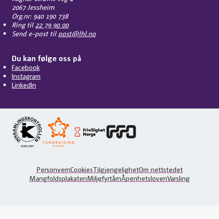
2067 Jessheim
Org.nr: 940 190 738
Ring til
22 79 90 00
Send e-post til
post@lhl.no
Du kan følge oss på
Facebook
Instagram
LinkedIn
Personvern
Cookies
Tilgjengelighet
Om nettstedet
Mangfoldsplakaten
Miljøfyrtårn
Åpenhetsloven
Varsling