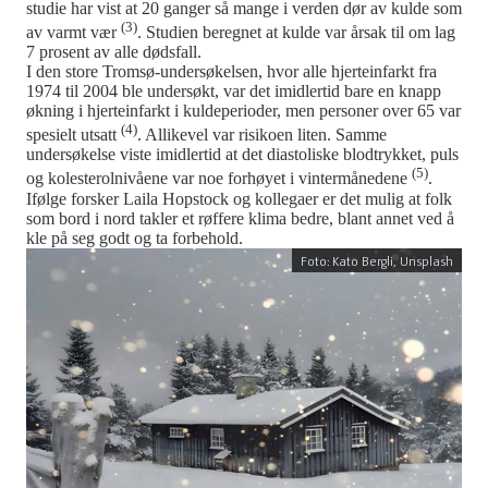
studie har vist at 20 ganger så mange i verden dør av kulde som
(3)
av varmt vær
. Studien beregnet at kulde var årsak til om lag
7 prosent av alle dødsfall.
I den store Tromsø-undersøkelsen, hvor alle hjerteinfarkt fra
1974 til 2004 ble undersøkt, var det imidlertid bare en knapp
økning i hjerteinfarkt i kuldeperioder, men personer over 65 var
(4)
spesielt utsatt
. Allikevel var risikoen liten. Samme
undersøkelse viste imidlertid at det diastoliske blodtrykket, puls
(5)
og kolesterolnivåene var noe forhøyet i vintermånedene
.
Ifølge forsker Laila Hopstock og kollegaer er det mulig at folk
som bord i nord takler et røffere klima bedre, blant annet ved å
kle på seg godt og ta forbehold.
Foto: Kato Bergli, Unsplash